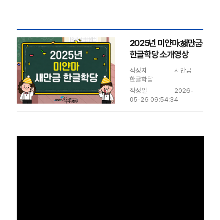
2025년 미얀마 새만금
visibility
322
한글학당 소개영상
작성자
새만금
한글학당
작성일
2026-
05-26 09:54:34