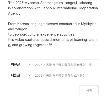
The 2025 Myanmar Saemangeum Hangeul Hakdang
in collaboration with Jeonbuk International Cooperation
Agency
From Korean language classes conducted in Myitkyina
and Yangon
to Jeonbuk cultural experience activities,
this video captures special moments of learning, sharin
g, and growing together 💙
이전글
expand_less
2025년 몽골 새만금 한글학당 문화체험 프로그램
다음글
expand_more
2025년 몽골 새만금 한글학당 소개영상
목록