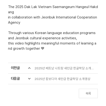
The 2025 Dak Lak Vietnam Saemangeum Hangeul Hakd
ang
in collaboration with Jeonbuk International Cooperation
Agency
Through various Korean language education programs
and Jeonbuk cultural experience activities,
this video highlights meaningful moments of learning a
nd growth together 💙
이전글
expand_less
2025년 베트남 나트랑 새만금 한글학당 소개영상
다음글
expand_more
2025년 캄보디아 새만금 한글학당 소개영상
목록