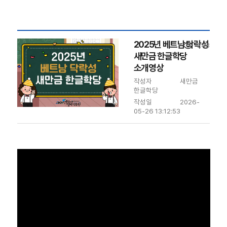
2025년 베트남 닥락성
visibility
243
새만금 한글학당
소개영상
작성자
새만금
한글학당
작성일
2026-
05-26 13:12:53