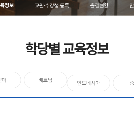
교육정보
교원·수강생 등록
출결현황
만
학당별 교육정보
얀마
베트남
인도네시아