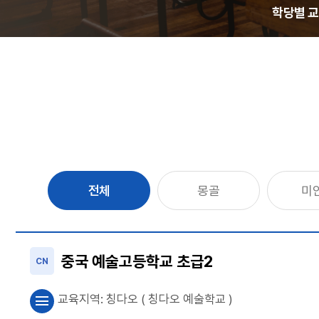
학당별 
전체
몽골
미
중국 예술고등학교 초급2
CN
교육지역:
칭다오
( 칭다오 예술학교 )
menu