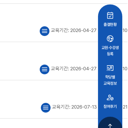
event_available
출결현황
교육기간:
2026-04-27
~ 2026-07-10
menu
supervised_user_circle
교원·수강생
등록
cast_for_education
교육기간:
2026-04-27
~ 2026-07-10
menu
학당별
교육정보
deployed_code_account
교육기간:
2026-07-13
~ 2026-08-21
참여후기
menu