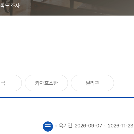
족도 조사
중국
카자흐스탄
필리핀
교육기간:
2026-09-07
~ 2026-11-23
menu