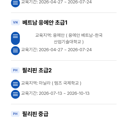
교육기간:
2026-04-27
~ 2026-07-24
menu
베트남 응에안 초급1
VN
교육지역:
응에안
( 응에안 베트남-한국
menu
산업기술대학교 )
교육기간:
2026-04-27
~ 2026-07-24
menu
필리핀 초급2
PH
교육지역:
마닐라
( 템즈 국제학교 )
menu
교육기간:
2026-07-13
~ 2026-10-13
menu
필리핀 중급
PH