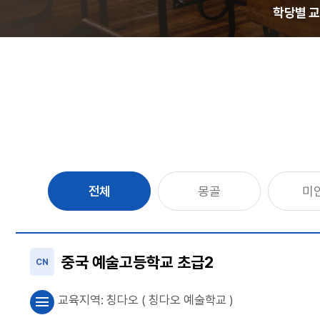
학당별 
전체
몽골
미
중국 예술고등학교 초급2
CN
교육지역:
칭다오
( 칭다오 예술학교 )
menu