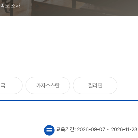
족도 조사
중국
카자흐스탄
필리핀
교육기간:
2026-09-07
~ 2026-11-23
menu