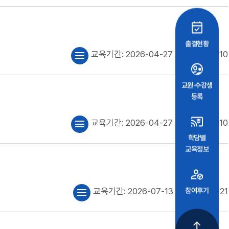
event_available
출결현황
교육기간:
2026-04-27
~ 2026-07-10
menu
supervised_user_circle
교원·수강생
등록
cast_for_education
교육기간:
2026-04-27
~ 2026-07-10
menu
학당별
교육정보
deployed_code_account
교육기간:
2026-07-13
~ 2026-08-21
참여후기
menu